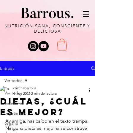
NUTRICIÓN SANA, CONSCIENTE Y
DELICIOSA
Entrada
Ver todos
cristinabarrous
Ver todos
4 may 2022
2 min de lectura
DIETAS, ¿CUÁL
para llevar
ES MEJOR?
vegetariano
Ay amiga, has caído en el texto trampa. 
vegano
Ninguna dieta es mejor si se construye 