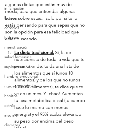
algunas dietas que están muy de 
inflamación
moda, para que entiendas algunas 
lacteos
bases sobre estas... solo por si te lo 
estás pensando para que sepas que no 
cereales
son la opción para esa felicidad que 
hidratos
estás buscando.
menstruación
La dieta tradicional.
 Sí, la de 
salud femenina
nutricionista de toda la vida que te 
pesa, te mide, te da una lista de 
suplementación
los alimentos que sí (unos 10 
hambre emocional
alimentos) y de los que no (unos 
rigidez metabólica
1000000 alimentos), te dice que te 
ve en un mes. Y ¡chao! Aumentan 
hábitos
tu tasa metabólica basal (tu cuerpo 
estrés
hace lo mismo con menos 
energía) y el 95% acaba elevando 
insulina
su peso por encima del peso 
diabetes
inicial.