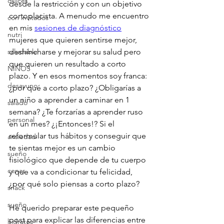
dulces
desde la restricción y con un objetivo 
cortoplacista. A menudo me encuentro 
con invitados
en mis 
sesiones de diagnóstico
nutri
mujeres que quieren sentirse mejor, 
saludable
deshincharse y mejorar su salud pero 
que quieren un resultado a corto 
NIÑOS
plazo. Y en esos momentos soy franca: 
desayuno
¿por qué a corto plazo? ¿Obligarías a 
un niño a aprender a caminar en 1 
salado
semana? ¿Te forzarías a aprender ruso 
personal
en un mes? ¿¡Entonces!? Si el 
reformular tus hábitos y conseguir que 
ansiedad
te sientas mejor es un cambio 
sueño
fisiológico que depende de tu cuerpo 
cenas
y que va a condicionar tu felicidad, 
¿por qué solo piensas a corto plazo?
snack
sueño
He querido preparar este pequeño 
post para explicar las diferencias entre 
hidratos