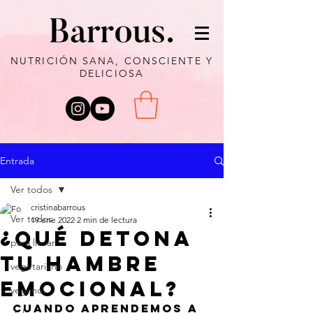
NUTRICIÓN SANA, CONSCIENTE Y
DELICIOSA
Entrada
Ver todos
cristinabarrous
Ver todos
19 ene 2022
2 min de lectura
¿QUÉ DETONA
para llevar
TU HAMBRE
vegetariano
EMOCIONAL?
vegano
Cuando aprendemos a 