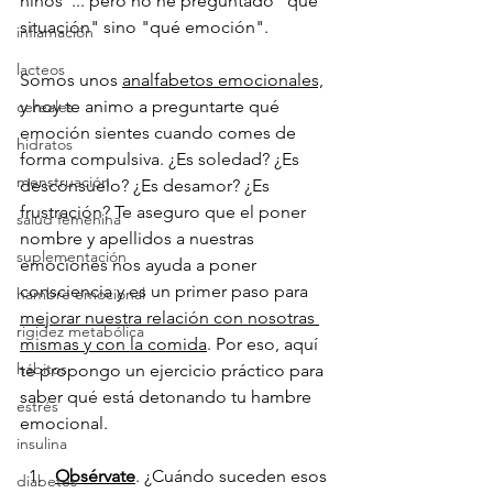
niños"... pero no he preguntado "qué 
situación" sino "qué emoción".
inflamación
lacteos
Somos unos 
analfabetos emocionales,
y hoy te animo a preguntarte qué 
cereales
emoción sientes cuando comes de 
hidratos
forma compulsiva. ¿Es soledad? ¿Es 
menstruación
desconsuelo? ¿Es desamor? ¿Es 
frustración? Te aseguro que el poner 
salud femenina
nombre y apellidos a nuestras 
suplementación
emociones nos ayuda a poner 
consciencia y es un primer paso para 
hambre emocional
mejorar nuestra relación con nosotras 
rigidez metabólica
mismas y con la comida
. Por eso, aquí 
hábitos
te propongo un ejercicio práctico para 
saber qué está detonando tu hambre 
estrés
emocional.
insulina
Obsérvate
. ¿Cuándo suceden esos 
diabetes