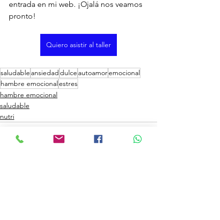
entrada en mi web. ¡Ojalá nos veamos 
pronto!
Quiero asistir al taller
saludable
ansiedad
dulce
autoamor
emocional
hambre emocional
estres
hambre emocional
saludable
nutri
Ver todo
Entradas recientes