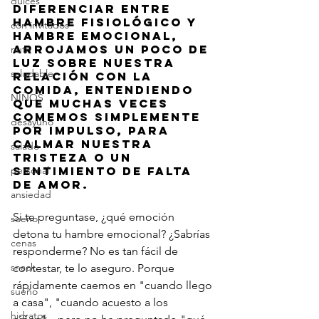
dulces
diferenciar entre 
hambre fisiológico y 
con invitados
hambre emocional, 
arrojamos un poco de 
nutri
luz sobre nuestra 
saludable
relación con la 
comida, entendiendo 
NIÑOS
que muchas veces 
comemos simplemente 
desayuno
por impulso, para 
calmar nuestra 
salado
tristeza o un 
personal
sentimiento de falta 
de amor.
ansiedad
Si te preguntase, ¿qué emoción 
sueño
detona tu hambre emocional? ¿Sabrías 
cenas
responderme? No es tan fácil de 
snack
contestar, te lo aseguro. Porque 
rápidamente caemos en "cuando llego 
sueño
a casa", "cuando acuesto a los 
hidratos