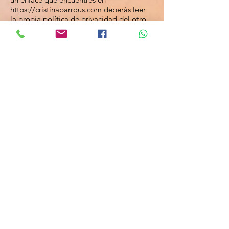
https://cristinabarrous.com
deberás leer
la propia política de privacidad del otro
sitio web que puede ser diferente de la de
este sitio Web.
Propiedad
intelectu
al e
industria
l
Todos los derechos están reservados.
Todo acceso a este sitio Web está sujeto a
las siguientes condiciones: la
reproducción, almacenaje permanente y