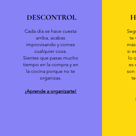
DESCONTROL
H
Cada día se hace cuesta
Segú
arriba, acabas
te
improvisando y comes
más
cualquier cosa.
si e
Sientes que pasas mucho
lo 
tiempo en la compra y en
es 
la cocina porque no te
son 
organizas.
te
¡Aprende a organizarte!