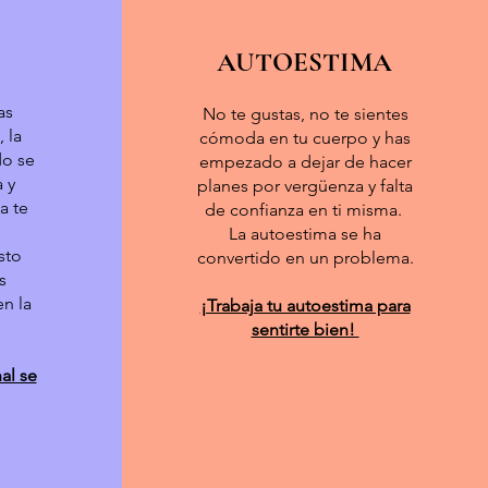
AUTOESTIMA
as
No te gustas, no te sientes
 la
cómoda en tu cuerpo y has
do se
empezado a dejar de hacer
a y
planes por vergüenza y falta
a te
de confianza en ti misma.
La autoestima se ha
sto
convertido en un problema.
s
n la
¡Trabaja tu autoestima para
sentirte bien!
al se