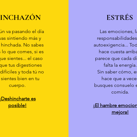
INCHAZÓN
ESTRÉS
n va pasando el día
Las emociones, l
 vas sintiendo más y
responsabilidades,
 hinchada. No sabes
autoexigencia... To
s lo que comes, si es
hace cuesta arrib
que sientes... el caso
parece que cada dí
que tus digestiones
falta la energía.
difíciles y toda tú no
Sin saber cómo, e
 sientes bien en tu
hace que a vece
cuerpo.
busques consuelo e
comida.
¡Deshincharte es
posible!
¡El hambre emocion
mejora!