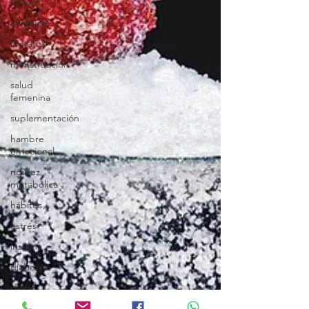
lacteos
cereales
hidratos
menstruación
salud
femenina
suplementación
hambre
emocional
rigidez
metabólica
hábitos
estrés
insulina
diabetes
dieta
restricción