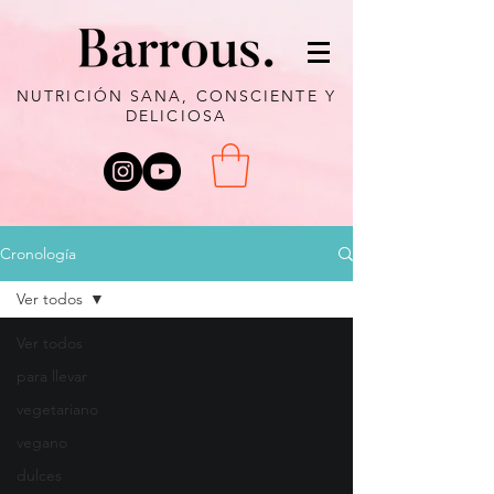
NUTRICIÓN SANA, CONSCIENTE Y
DELICIOSA
Cronología
Ver todos
Ver todos
para llevar
vegetariano
vegano
dulces