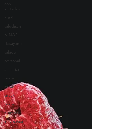
con
invitados
nutri
saludable
NIÑOS
desayuno
salado
personal
ansiedad
sueño
cenas
snack
sueño
hidratos
inflamación