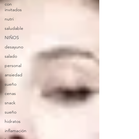
con
invitados
nutri
saludable
NIÑOS
desayuno
salado
personal
ansiedad
sueño
cenas
snack
sueño
hidratos
inflamación