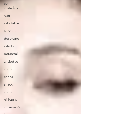
con
invitados
nutri
saludable
NIÑOS
desayuno
salado
personal
ansiedad
sueño
cenas
snack
sueño
hidratos
inflamación