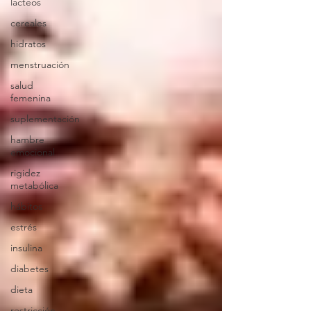
lacteos
cereales
hidratos
menstruación
salud
femenina
suplementación
hambre
emocional
rigidez
metabólica
hábitos
estrés
insulina
diabetes
dieta
restricción