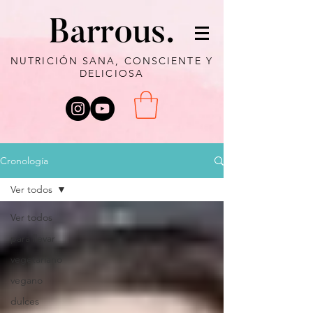
NUTRICIÓN SANA, CONSCIENTE Y
DELICIOSA
Cronología
Ver todos
Ver todos
para llevar
vegetariano
vegano
dulces