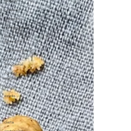
lacteos
cereales
hidratos
menstruación
salud
femenina
suplementación
hambre
emocional
rigidez
metabólica
hábitos
estrés
insulina
diabetes
dieta
restricción