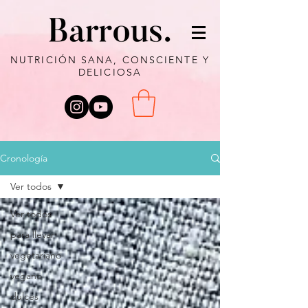
NUTRICIÓN SANA, CONSCIENTE Y
DELICIOSA
Cronología
Ver todos
Ver todos
para llevar
vegetariano
vegano
dulces