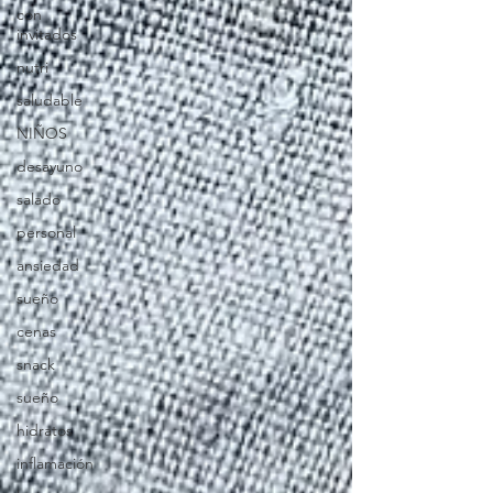
con
invitados
nutri
saludable
NIÑOS
desayuno
salado
personal
ansiedad
sueño
cenas
snack
sueño
hidratos
inflamación