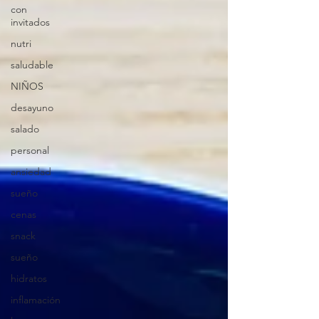
con
invitados
nutri
saludable
NIÑOS
desayuno
salado
personal
ansiedad
sueño
cenas
snack
sueño
hidratos
inflamación