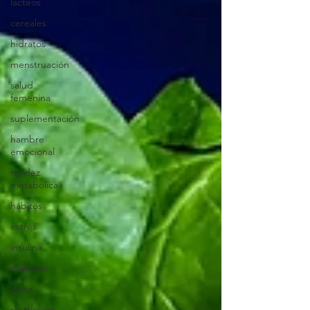
lacteos
cereales
hidratos
menstruación
salud
femenina
suplementación
hambre
emocional
rigidez
metabólica
hábitos
estrés
insulina
diabetes
dieta
restricción