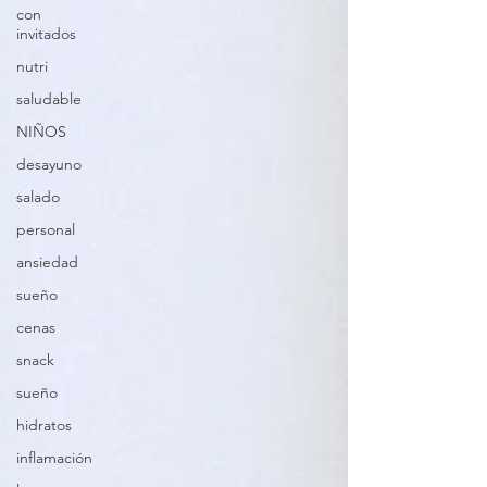
con
invitados
nutri
saludable
NIÑOS
desayuno
salado
personal
ansiedad
sueño
cenas
snack
sueño
hidratos
inflamación