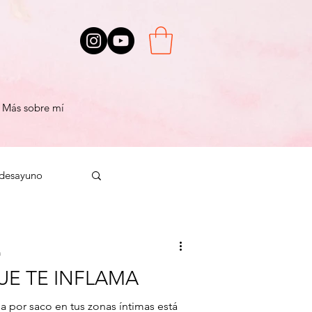
Más sobre mí
desayuno
cereales
a
UE TE INFLAMA
bitos
estrés
da por saco en tus zonas íntimas está