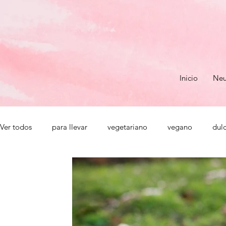
Inicio
Neu
Ver todos
para llevar
vegetariano
vegano
dul
salado
personal
ansiedad
sueño
cenas
hidratos
menstruación
salud femenina
suplem