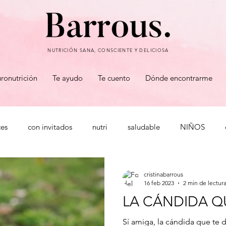
NUTRICIÓN SANA, CONSCIENTE Y DELICIOSA
ronutrición
Te ayudo
Te cuento
Dónde encontrarme
ces
con invitados
nutri
saludable
NIÑOS
snack
sueño
hidratos
inflamación
lacteos
cristinabarrous
16 feb 2023
2 min de lectur
LA CÁNDIDA Q
entación
hambre emocional
rigidez metabólica
há
Sí amiga, la cándida que te 