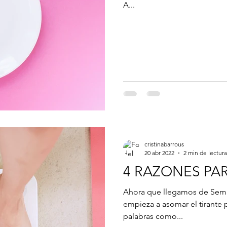
A...
cristinabarrous
20 abr 2022
2 min de lectura
4 RAZONES PA
Ahora que llegamos de Seman
empieza a asomar el tirante p
palabras como...