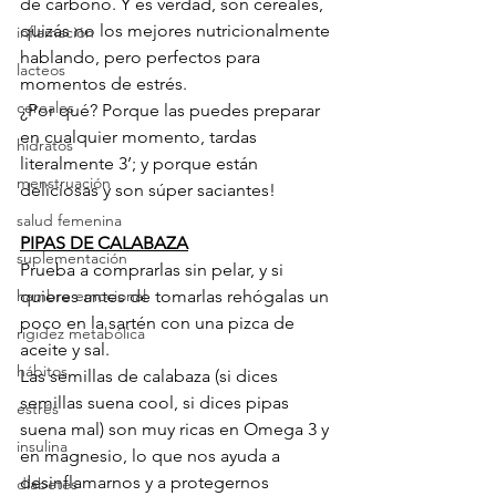
de carbono. Y es verdad, son cereales, 
quizás no los mejores nutricionalmente 
inflamación
hablando, pero perfectos para 
lacteos
momentos de estrés.
cereales
¿Por qué? Porque las puedes preparar 
en cualquier momento, tardas 
hidratos
literalmente 3’; y porque están 
menstruación
deliciosas y son súper saciantes!
salud femenina
PIPAS DE CALABAZA
suplementación
Prueba a comprarlas sin pelar, y si 
hambre emocional
quieres antes de tomarlas rehógalas un 
poco en la sartén con una pizca de 
rigidez metabólica
aceite y sal.
hábitos
Las semillas de calabaza (si dices 
semillas suena cool, si dices pipas 
estrés
suena mal) son muy ricas en Omega 3 y 
insulina
en magnesio, lo que nos ayuda a 
desinflamarnos y a protegernos 
diabetes