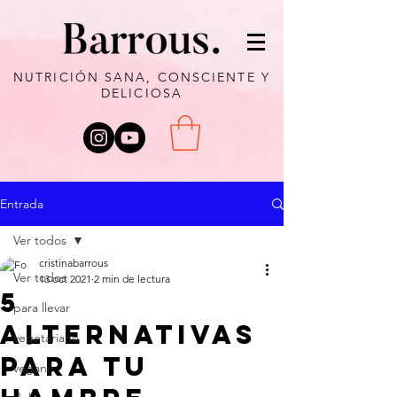
NUTRICIÓN SANA, CONSCIENTE Y
DELICIOSA
Entrada
Ver todos
cristinabarrous
Ver todos
13 oct 2021
2 min de lectura
5
para llevar
ALTERNATIVAS
vegetariano
PARA TU
vegano