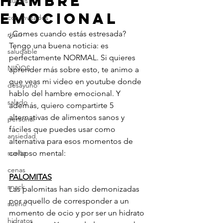
HAMBRE
dulces
EMOCIONAL
con invitados
¿Comes cuando estás estresada? 
nutri
Tengo una buena noticia: es 
saludable
perfectamente NORMAL. Si quieres 
NIÑOS
aprender más sobre esto, te animo a 
que veas mi video en youtube donde 
desayuno
hablo del hambre emocional. Y 
salado
además, quiero compartirte 5 
alternativas de alimentos sanos y 
personal
fáciles que puedes usar como 
ansiedad
alternativa para esos momentos de 
sueño
colapso mental:
cenas
PALOMITAS
snack
Las palomitas han sido demonizadas 
por aquello de corresponder a un 
sueño
momento de ocio y por ser un hidrato 
hidratos