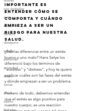
dulces
importante es 
con invitados
entender cómo se 
nutri
comporta y cuándo 
empieza a ser un 
saludable
riesgo para nuestra 
NIÑOS
salud. 
desayuno
salado
¿Sabrías diferenciar entre un estrés 
bueno y uno malo? Hans Selye los 
personal
diferenció bajo los términos de 
ansiedad
"eustress" y "distress", y hoy te quiero 
explicar cuáles son las fases del estrés 
sueño
y dónde empiezan a ser un problema.
cenas
snack
Primero de todo, debemos entender 
que el estrés es algo positivo para 
sueño
nuestro cuerpo; es una reacción 
hidratos
fisiológica natural, y como tal, tiene 