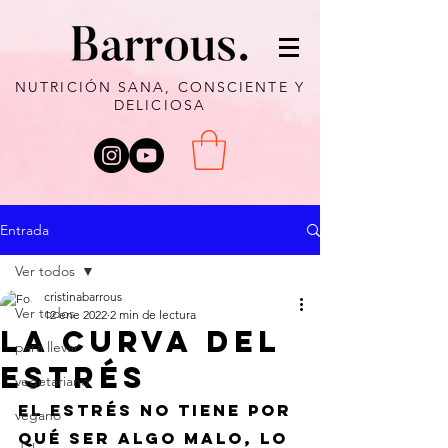
NUTRICIÓN SANA, CONSCIENTE Y
DELICIOSA
Entrada
Ver todos
cristinabarrous
Ver todos
12 ene 2022
2 min de lectura
LA CURVA DEL
para llevar
ESTRÉS
vegetariano
El estrés no tiene por 
vegano
qué ser algo malo, lo 