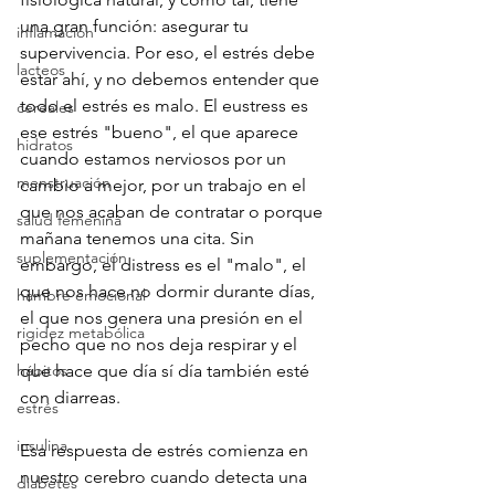
una gran función: asegurar tu 
inflamación
supervivencia. Por eso, el estrés debe 
lacteos
estar ahí, y no debemos entender que 
todo el estrés es malo. El eustress es 
cereales
ese estrés "bueno", el que aparece 
hidratos
cuando estamos nerviosos por un 
menstruación
cambio a mejor, por un trabajo en el 
que nos acaban de contratar o porque 
salud femenina
mañana tenemos una cita. Sin 
suplementación
embargo, el distress es el "malo", el 
que nos hace no dormir durante días, 
hambre emocional
el que nos genera una presión en el 
rigidez metabólica
pecho que no nos deja respirar y el 
hábitos
que hace que día sí día también esté 
con diarreas. 
estrés
insulina
Esa respuesta de estrés comienza en 
nuestro cerebro cuando detecta una 
diabetes