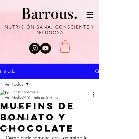
NUTRICIÓN SANA, CONSCIENTE Y
DELICIOSA
Entrada
Ver todos
cristinabarrous
Ver todos
8 oct 2020
1 min de lectura
MUFFINS DE
para llevar
BONIATO Y
vegetariano
CHOCOLATE
vegano
Como cada semana, aquí os traigo la 