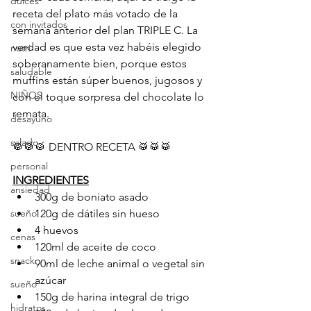
dulces
receta del plato más votado de la 
con invitados
semana anterior del plan TRIPLE C. La 
verdad es que esta vez habéis elegido 
nutri
soberanamente bien, porque estos 
saludable
muffins están súper buenos, jugosos y 
NIÑOS
con el toque sorpresa del chocolate lo 
remata.
desayuno
salado
🥁🥁🥁 DENTRO RECETA 🥁🥁🥁
personal
INGREDIENTES
ansiedad
300g de boniato asado
sueño
120g de dátiles sin hueso
4 huevos
cenas
120ml de aceite de coco
snack
90ml de leche animal o vegetal sin 
azúcar
sueño
150g de harina integral de trigo
hidratos