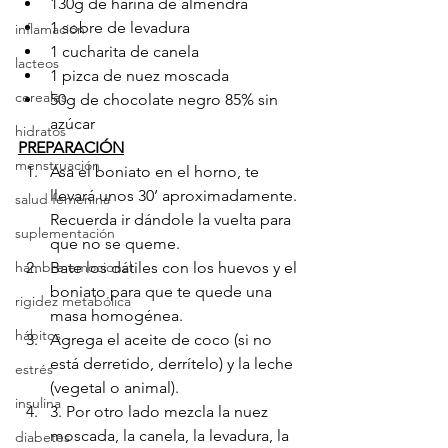
130g de harina de almendra
1 sobre de levadura
inflamación
1 cucharita de canela
lacteos
1 pizca de nuez moscada
cereales
50g de chocolate negro 85% sin 
azúcar
hidratos
PREPARACIÓN
menstruación
Asa el boniato en el horno, te 
llevará unos 30’ aproximadamente. 
salud femenina
Recuerda ir dándole la vuelta para 
suplementación
que no se queme.
hambre emocional
Bate los dátiles con los huevos y el 
boniato para que te quede una 
rigidez metabólica
masa homogénea. 
hábitos
Agrega el aceite de coco (si no 
está derretido, derrítelo) y la leche 
estrés
(vegetal o animal).
insulina
3. Por otro lado mezcla la nuez 
moscada, la canela, la levadura, la 
diabetes