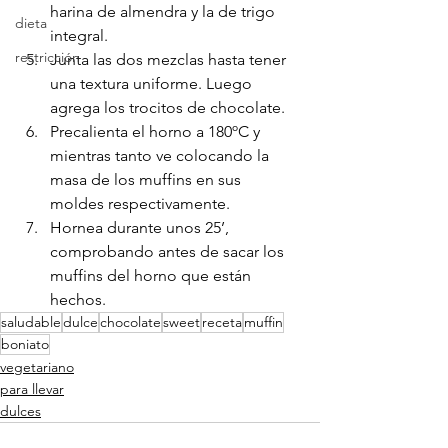
harina de almendra y la de trigo 
dieta
integral.
restricción
Junta las dos mezclas hasta tener 
una textura uniforme. Luego 
agrega los trocitos de chocolate.
Precalienta el horno a 180ºC y 
mientras tanto ve colocando la 
masa de los muffins en sus 
moldes respectivamente.
Hornea durante unos 25’, 
comprobando antes de sacar los 
muffins del horno que están 
hechos.
saludable
dulce
chocolate
sweet
receta
muffin
boniato
vegetariano
para llevar
dulces