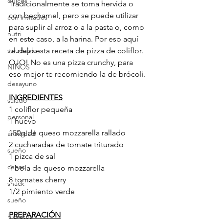
dulces
Tradicionalmente se toma hervida o 
con bechamel, pero se puede utilizar 
con invitados
para suplir al arroz o a la pasta o, como 
nutri
en este caso, a la harina. Por eso aquí 
saludable
te dejo esta receta de pizza de coliflor. 
OJO! No es una pizza crunchy, para 
NIÑOS
eso mejor te recomiendo la de brócoli.
desayuno
INGREDIENTES
salado
1 coliflor pequeña
personal
1 huevo
150g de queso mozzarella rallado
ansiedad
2 cucharadas de tomate triturado
sueño
1 pizca de sal
cenas
1 bola de queso mozzarella
8 tomates cherry
snack
1/2 pimiento verde
sueño
PREPARACIÓN
hidratos