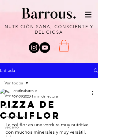
NUTRICIÓN SANA, CONSCIENTE Y
DELICIOSA
Entrada
Ver todos
cristinabarrous
Ver todos
6 nov 2020
1 min de lectura
PIZZA DE
para llevar
COLIFLOR
vegetariano
La coliflor es una verdura muy nutritiva, 
vegano
con muchos minerales y muy versátil. 