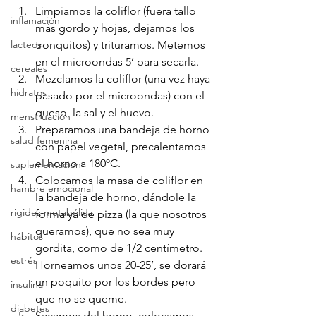
Limpiamos la coliflor (fuera tallo 
inflamación
más gordo y hojas, dejamos los 
lacteos
tronquitos) y trituramos. Metemos 
en el microondas 5’ para secarla.
cereales
Mezclamos la coliflor (una vez haya 
hidratos
pasado por el microondas) con el 
queso, la sal y el huevo.
menstruación
Preparamos una bandeja de horno 
salud femenina
con papel vegetal, precalentamos 
el horno a 180ºC.
suplementación
Colocamos la masa de coliflor en 
hambre emocional
la bandeja de horno, dándole la 
rigidez metabólica
forma ya de pizza (la que nosotros 
queramos), que no sea muy 
hábitos
gordita, como de 1/2 centímetro. 
estrés
Horneamos unos 20-25’, se dorará 
un poquito por los bordes pero 
insulina
que no se queme.
diabetes
Sacamos del horno, colocamos 